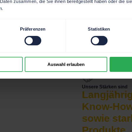
 Daten zusammen, die Sie ihnen bereitgestellt haben oder die s
fachgerechte Betreuung Ihrer Anlage.
n.
Präferenzen
Statistiken
Auswahl erlauben
Unsere Stärken sind
Langjähri
Know-Ho
sowie star
Produkte