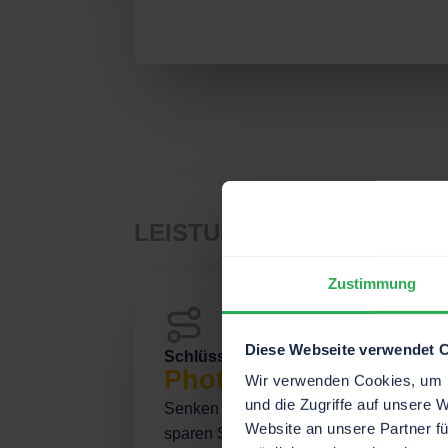
LEISTUNGEN
Zustimmung
Diese Webseite verwendet 
Schlüsselfertige Installation von
Photovoltaikanlagen
Wir verwenden Cookies, um I
und die Zugriffe auf unsere 
Senken Sie Ihre Stromkosten und
Website an unsere Partner fü
sparen Sie bis zu 80%. Schnell,