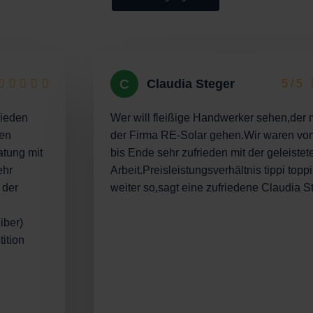
C
Claudia Steger
5 / 5
rieden
Wer will fleißige Handwerker sehen,der
nen
der Firma RE-Solar gehen.Wir waren vo
atung mit
bis Ende sehr zufrieden mit der geleistet
ehr
Arbeit.Preisleistungsverhältnis tippi topp
 der
weiter so,sagt eine zufriedene Claudia S
iber)
ition