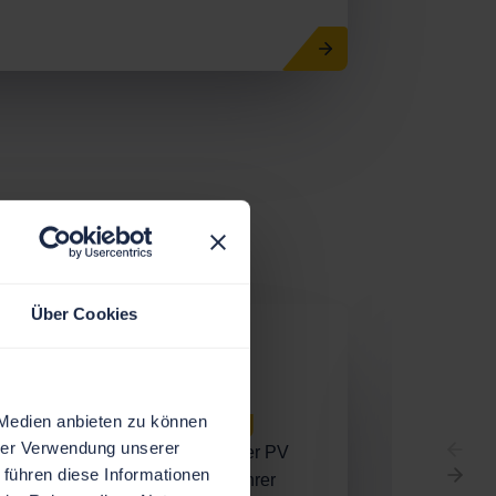
Über Cookies
Vollkasko
Regelm
PV Versicherung
Wart
 Medien anbieten zu können
hrer Verwendung unserer
Schutz für alle Gefahren mit der PV
Der Wart
 führen diese Informationen
Komfort PLUS-Versicherung Ihrer
Photovolt